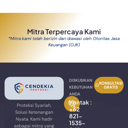
Mitra Terpercaya Kami
*Mitra kami telah berizin dan diawasi oleh Otoritas Jasa
Keuangan (OJK)
DISKUSIKAN
KONSULTASI
KEBUTUHAN
GRATIS
ANDA
Kontak :
Proteksi Syariah,
+62
Solusi Ketenangan
821-
Nyata. Kami hadir
1535-
sebagai mitra yang