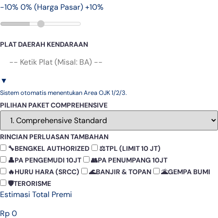
-10%
0% (Harga Pasar)
+10%
PLAT DAERAH KENDARAAN
▼
Sistem otomatis menentukan Area OJK 1/2/3.
PILIHAN PAKET COMPREHENSIVE
RINCIAN PERLUASAN TAMBAHAN
🔧
BENGKEL AUTHORIZED
⚖️
TPL (LIMIT 10 JT)
👤
PA PENGEMUDI 10JT
👥
PA PENUMPANG 10JT
🔥
HURU HARA (SRCC)
🌊
BANJIR & TOPAN
🌋
GEMPA BUMI
🛡️
TERORISME
Estimasi Total Premi
Rp 0