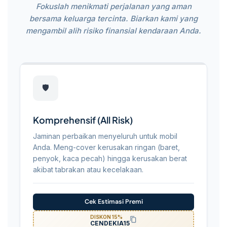
Fokuslah menikmati perjalanan yang aman
bersama keluarga tercinta. Biarkan kami yang
mengambil alih risiko finansial kendaraan Anda.
Daftar
Pilihan
🛡️
Perlindungan
Komprehensif (All Risk)
Kendaraan
Jaminan perbaikan menyeluruh untuk mobil
Anda. Meng-cover kerusakan ringan (baret,
penyok, kaca pecah) hingga kerusakan berat
akibat tabrakan atau kecelakaan.
Cek Estimasi Premi
DISKON 15%
CENDEKIA15