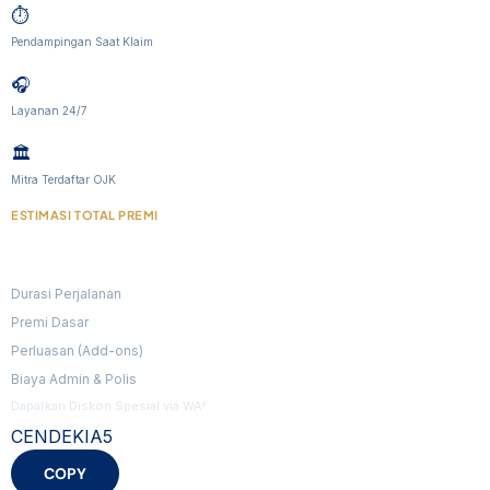
⏱️
Pendampingan Saat Klaim
🎧
Layanan 24/7
🏛️
Mitra Terdaftar OJK
ESTIMASI TOTAL PREMI
Rp 0
Durasi Perjalanan
0 Hari
Premi Dasar
Rp 0
Perluasan (Add-ons)
Rp 0
Biaya Admin & Polis
GRATIS
Dapatkan Diskon Spesial via WA!
CENDEKIA5
COPY