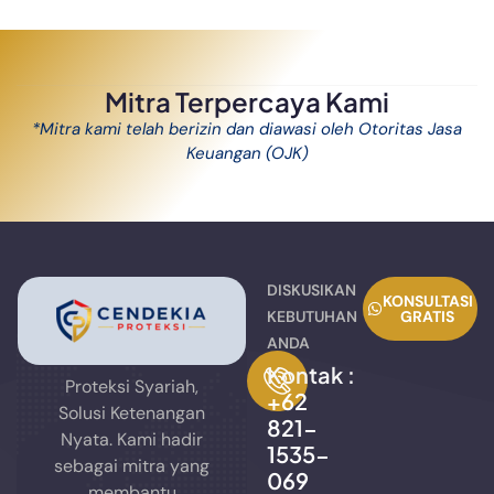
Mitra Terpercaya Kami
*Mitra kami telah berizin dan diawasi oleh Otoritas Jasa
Keuangan (OJK)
DISKUSIKAN
KONSULTASI
KEBUTUHAN
GRATIS
ANDA
Kontak :
Proteksi Syariah,
+62
Solusi Ketenangan
821-
Nyata. Kami hadir
1535-
sebagai mitra yang
069
membantu