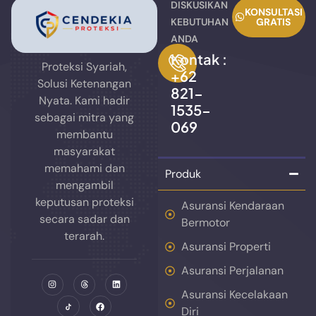
DISKUSIKAN
KONSULTASI
KEBUTUHAN
GRATIS
ANDA
Kontak :
Proteksi Syariah,
+62
Solusi Ketenangan
821-
Nyata. Kami hadir
1535-
sebagai mitra yang
069
membantu
masyarakat
memahami dan
Produk
mengambil
keputusan proteksi
Asuransi Kendaraan
secara sadar dan
Bermotor
terarah.
Asuransi Properti
Asuransi Perjalanan
Asuransi Kecelakaan
Diri