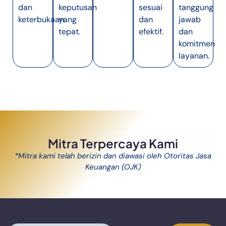
dan
keputusan
sesuai
tanggung
keterbukaan.
yang
dan
jawab
tepat.
efektif.
dan
komitmen
layanan.
Mitra Terpercaya Kami
*Mitra kami telah berizin dan diawasi oleh Otoritas Jasa
Keuangan (OJK)