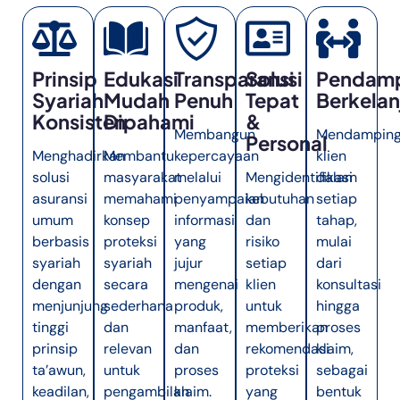
Prinsip
Edukasi
Transparansi
Solusi
Pendam
Syariah
Mudah
Penuh
Tepat
Berkelan
Konsisten
Dipahami
&
Membangun
Mendamping
Personal
Menghadirkan
Membantu
kepercayaan
klien
solusi
masyarakat
melalui
Mengidentifikasi
dalam
asuransi
memahami
penyampaian
kebutuhan
setiap
umum
konsep
informasi
dan
tahap,
berbasis
proteksi
yang
risiko
mulai
syariah
syariah
jujur
setiap
dari
dengan
secara
mengenai
klien
konsultasi
menjunjung
sederhana
produk,
untuk
hingga
tinggi
dan
manfaat,
memberikan
proses
prinsip
relevan
dan
rekomendasi
klaim,
ta’awun,
untuk
proses
proteksi
sebagai
keadilan,
pengambilan
klaim.
yang
bentuk