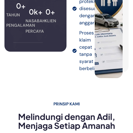
proteksi
0
+
disesuaikan
0
k+
0
+
TAHUN
dengan
NASABAH
KLIEN
anggaran.
PENGALAMAN
PERCAYA
Proses
klaim
cepat
tanpa
syarat
berbelit.
PRINSIP KAMI
Melindungi dengan Adil,
Menjaga Setiap Amanah