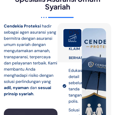
Syariah
Cendekia Proteksi
hadir
0
%
sebagai agen asuransi yang
bermitra dengan asuransi
RASIO
umum syariah dengan
KLAIM
mengutamakan amanah,
transparansi, terpercaya
BERHASIL
dan pelayanan terbaik. Kami
membantu Anda
Edukasi
menghadapi risiko dengan
detail
solusi perlindungan yang
sebelum
adil, nyaman
dan
sesuai
tanda
prinsip syariah
.
tangan
polis.
Solusi