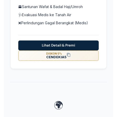
🕋
Santunan Wafat & Badal Haji/Umroh
🩺
Evakuasi Medis ke Tanah Air
❌
Perlindungan Gagal Berangkat (Medis)
Lihat Detail & Premi
DISKON 5%
CENDEKIA5
🌍