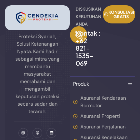
DISKUSIKAN
KONSULTASI
KEBUTUHAN
GRATIS
ANDA
Kontak :
Proteksi Syariah,
+62
Solusi Ketenangan
821-
Nyata. Kami hadir
1535-
sebagai mitra yang
069
membantu
masyarakat
memahami dan
Produk
mengambil
keputusan proteksi
Asuransi Kendaraan
secara sadar dan
Bermotor
terarah.
Asuransi Properti
Asuransi Perjalanan
Asuransi Kecelakaan