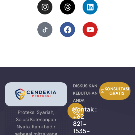
DISKUSIKAN
KONSULTASI
KEBUTUHAN
GRATIS
ANDA
Kontak :
Proteksi Syariah,
+62
Solusi Ketenangan
821-
Nyata. Kami hadir
1535-
sebagai mitra yang