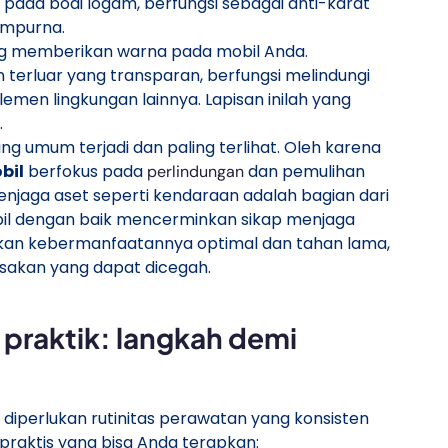
ada bodi logam, berfungsi sebagai anti-karat
empurna.
g memberikan warna pada mobil Anda.
 terluar yang transparan, berfungsi melindungi
lemen lingkungan lainnya. Lapisan inilah yang
.
ng umum terjadi dan paling terlihat. Oleh karena
bil
berfokus pada
dan pemulihan
perlindungan
 menjaga aset seperti kendaraan adalah bagian dari
il dengan baik mencerminkan sikap menjaga
ikan kebermanfaatannya optimal dan tahan lama,
sakan yang dapat dicegah.
praktik: langkah demi
diperlukan rutinitas perawatan yang konsisten
praktis yang bisa Anda terapkan: