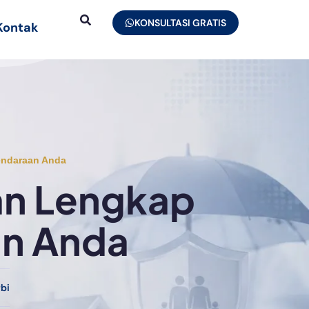
KONSULTASI GRATIS
Kontak
endaraan Anda
an Lengkap
an Anda
bi