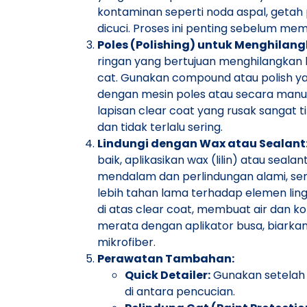
kontaminan seperti noda aspal, getah p
dicuci. Proses ini penting sebelum mem
Poles (Polishing) untuk Menghilang
ringan yang bertujuan menghilangkan b
cat. Gunakan compound atau polish ya
dengan mesin poles atau secara manua
lapisan clear coat yang rusak sangat t
dan tidak terlalu sering.
Lindungi dengan Wax atau Sealant
baik, aplikasikan wax (lilin) atau seala
mendalam dan perlindungan alami, s
lebih tahan lama terhadap elemen lin
di atas clear coat, membuat air dan ko
merata dengan aplikator busa, biarkan
mikrofiber.
Perawatan Tambahan:
Quick Detailer:
Gunakan setelah
di antara pencucian.