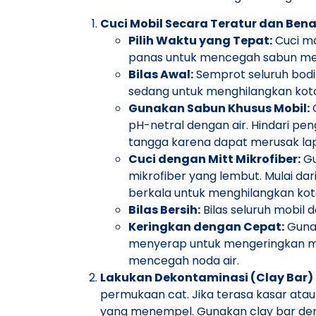
Cuci Mobil Secara Teratur dan Bena
Pilih Waktu yang Tepat:
Cuci mo
panas untuk mencegah sabun me
Bilas Awal:
Semprot seluruh bodi
sedang untuk menghilangkan koto
Gunakan Sabun Khusus Mobil:
C
pH-netral dengan air. Hindari pe
tangga karena dapat merusak lap
Cuci dengan Mitt Mikrofiber:
Gu
mikrofiber yang lembut. Mulai dar
berkala untuk menghilangkan ko
Bilas Bersih:
Bilas seluruh mobil d
Keringkan dengan Cepat:
Gunak
menyerap untuk mengeringkan mob
mencegah noda air.
Lakukan Dekontaminasi (Clay Bar) 
permukaan cat. Jika terasa kasar atau 
yang menempel. Gunakan clay bar de