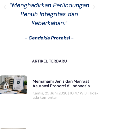
“Menghadirkan Perlindungan
“Asurans
Penuh Integritas dan
saling
Keberkahan.”
sek
- Cendekia Proteksi -
- C
ARTIKEL TERBARU
Memahami Jenis dan Manfaat
Asuransi Properti di Indonesia
Kamis, 25 Juni 2026 | 10:47 WIB
Tidak
ada komentar