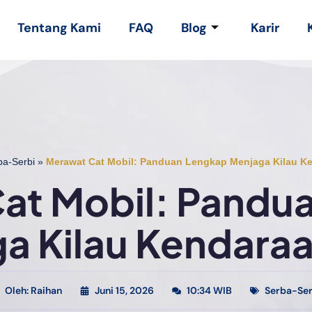
Tentang Kami
FAQ
Blog
Karir
ba-Serbi
»
Merawat Cat Mobil: Panduan Lengkap Menjaga Kilau K
at Mobil: Pandu
a Kilau Kendara
Oleh:
Raihan
Juni 15, 2026
10:34 WIB
Serba-Ser