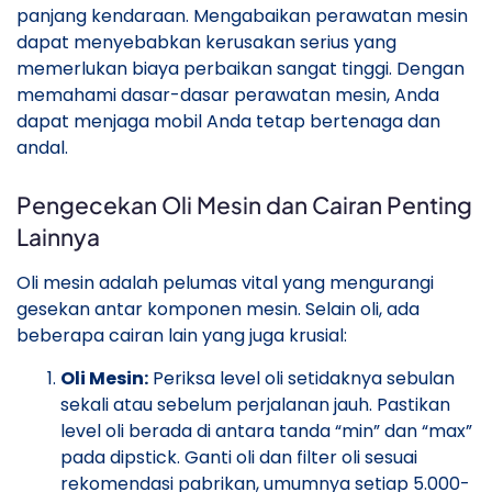
panjang kendaraan. Mengabaikan perawatan mesin
dapat menyebabkan kerusakan serius yang
memerlukan biaya perbaikan sangat tinggi. Dengan
memahami dasar-dasar perawatan mesin, Anda
dapat menjaga mobil Anda tetap bertenaga dan
andal.
Pengecekan Oli Mesin dan Cairan Penting
Lainnya
Oli mesin adalah pelumas vital yang mengurangi
gesekan antar komponen mesin. Selain oli, ada
beberapa cairan lain yang juga krusial:
Oli Mesin:
Periksa level oli setidaknya sebulan
sekali atau sebelum perjalanan jauh. Pastikan
level oli berada di antara tanda “min” dan “max”
pada dipstick. Ganti oli dan filter oli sesuai
rekomendasi pabrikan, umumnya setiap 5.000-