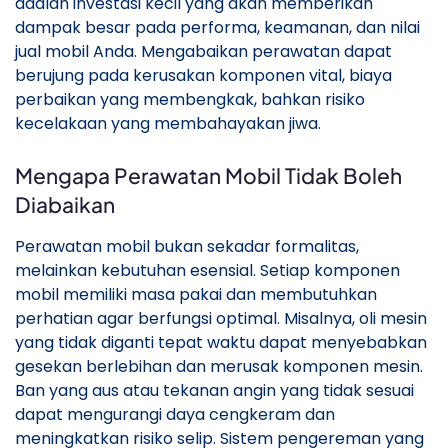
adalah investasi kecil yang akan memberikan
dampak besar pada performa, keamanan, dan nilai
jual mobil Anda. Mengabaikan perawatan dapat
berujung pada kerusakan komponen vital, biaya
perbaikan yang membengkak, bahkan risiko
kecelakaan yang membahayakan jiwa.
Mengapa Perawatan Mobil Tidak Boleh
Diabaikan
Perawatan mobil bukan sekadar formalitas,
melainkan kebutuhan esensial. Setiap komponen
mobil memiliki masa pakai dan membutuhkan
perhatian agar berfungsi optimal. Misalnya, oli mesin
yang tidak diganti tepat waktu dapat menyebabkan
gesekan berlebihan dan merusak komponen mesin.
Ban yang aus atau tekanan angin yang tidak sesuai
dapat mengurangi daya cengkeram dan
meningkatkan risiko selip. Sistem pengereman yang