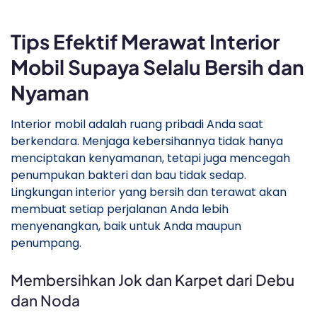
Tips Efektif Merawat Interior
Mobil Supaya Selalu Bersih dan
Nyaman
Interior mobil adalah ruang pribadi Anda saat
berkendara. Menjaga kebersihannya tidak hanya
menciptakan kenyamanan, tetapi juga mencegah
penumpukan bakteri dan bau tidak sedap.
Lingkungan interior yang bersih dan terawat akan
membuat setiap perjalanan Anda lebih
menyenangkan, baik untuk Anda maupun
penumpang.
Membersihkan Jok dan Karpet dari Debu
dan Noda