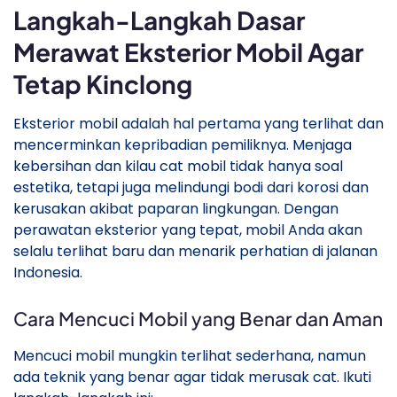
Langkah-Langkah Dasar
Merawat Eksterior Mobil Agar
Tetap Kinclong
Eksterior mobil adalah hal pertama yang terlihat dan
mencerminkan kepribadian pemiliknya. Menjaga
kebersihan dan kilau cat mobil tidak hanya soal
estetika, tetapi juga melindungi bodi dari korosi dan
kerusakan akibat paparan lingkungan. Dengan
perawatan eksterior yang tepat, mobil Anda akan
selalu terlihat baru dan menarik perhatian di jalanan
Indonesia.
Cara Mencuci Mobil yang Benar dan Aman
Mencuci mobil mungkin terlihat sederhana, namun
ada teknik yang benar agar tidak merusak cat. Ikuti