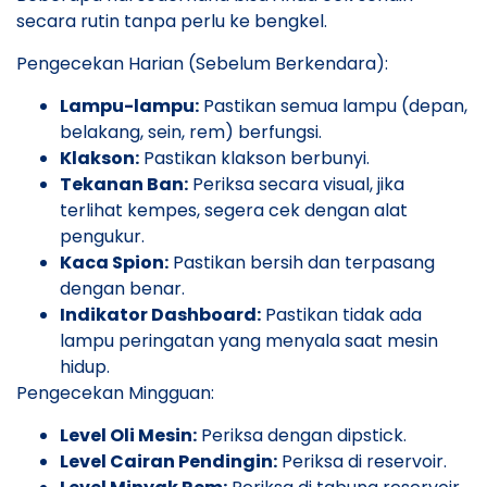
secara rutin tanpa perlu ke bengkel.
Pengecekan Harian (Sebelum Berkendara):
Lampu-lampu:
Pastikan semua lampu (depan,
belakang, sein, rem) berfungsi.
Klakson:
Pastikan klakson berbunyi.
Tekanan Ban:
Periksa secara visual, jika
terlihat kempes, segera cek dengan alat
pengukur.
Kaca Spion:
Pastikan bersih dan terpasang
dengan benar.
Indikator Dashboard:
Pastikan tidak ada
lampu peringatan yang menyala saat mesin
hidup.
Pengecekan Mingguan:
Level Oli Mesin:
Periksa dengan dipstick.
Level Cairan Pendingin:
Periksa di reservoir.