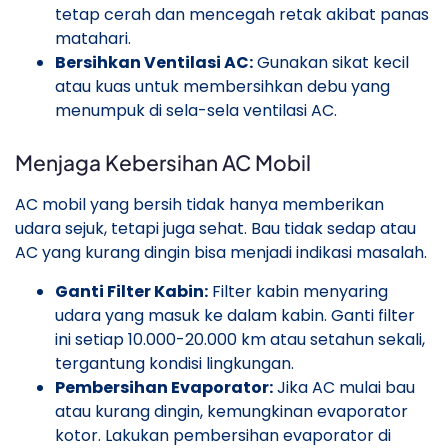
tetap cerah dan mencegah retak akibat panas
matahari.
Bersihkan Ventilasi AC:
Gunakan sikat kecil
atau kuas untuk membersihkan debu yang
menumpuk di sela-sela ventilasi AC.
Menjaga Kebersihan AC Mobil
AC mobil yang bersih tidak hanya memberikan
udara sejuk, tetapi juga sehat. Bau tidak sedap atau
AC yang kurang dingin bisa menjadi indikasi masalah.
Ganti Filter Kabin:
Filter kabin menyaring
udara yang masuk ke dalam kabin. Ganti filter
ini setiap 10.000-20.000 km atau setahun sekali,
tergantung kondisi lingkungan.
Pembersihan Evaporator:
Jika AC mulai bau
atau kurang dingin, kemungkinan evaporator
kotor. Lakukan pembersihan evaporator di