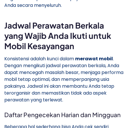
Anda secara menyeluruh.
Jadwal Perawatan Berkala
yang Wajib Anda Ikuti untuk
Mobil Kesayangan
Konsistensi adalah kunci dalam
merawat mobil
.
Dengan mengikuti jadwal perawatan berkala, Anda
dapat mencegah masalah besar, menjaga performa
mobil tetap optimal, dan memperpanjang usia
pakainya. Jadwal ini akan membantu Anda tetap
terorganisir dan memastikan tidak ada aspek
perawatan yang terlewat.
Daftar Pengecekan Harian dan Mingguan
Beberapa hal sederhana bisa Anda cek sendiri