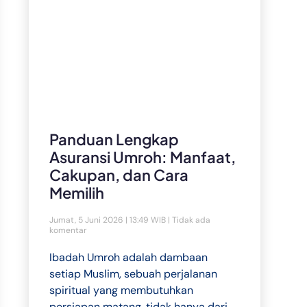
Panduan Lengkap
Asuransi Umroh: Manfaat,
Cakupan, dan Cara
Memilih
Jumat, 5 Juni 2026 | 13:49 WIB
Tidak ada
komentar
Ibadah Umroh adalah dambaan
setiap Muslim, sebuah perjalanan
spiritual yang membutuhkan
persiapan matang, tidak hanya dari