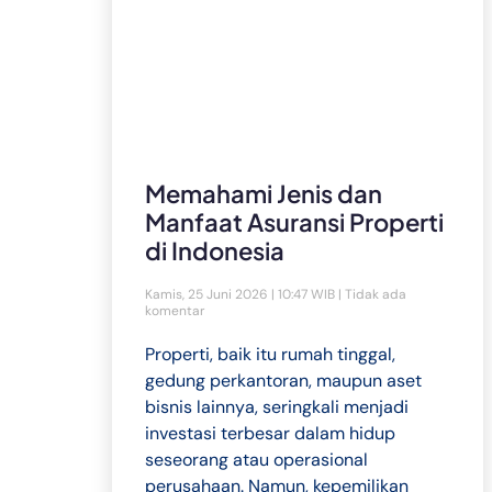
Memahami Jenis dan
Manfaat Asuransi Properti
di Indonesia
Kamis, 25 Juni 2026 | 10:47 WIB
Tidak ada
komentar
Properti, baik itu rumah tinggal,
gedung perkantoran, maupun aset
bisnis lainnya, seringkali menjadi
investasi terbesar dalam hidup
seseorang atau operasional
perusahaan. Namun, kepemilikan