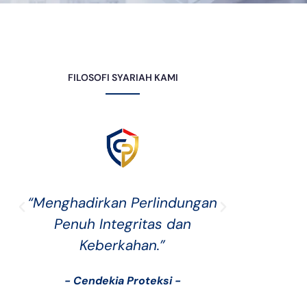
FILOSOFI SYARIAH KAMI
“Menghadirkan Perlindungan
“Asura
Penuh Integritas dan
untuk s
Keberkahan.”
bukan s
- Cendekia Proteksi -
- Ce