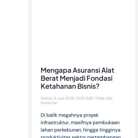
Mengapa Asuransi Alat
Berat Menjadi Fondasi
Ketahanan Bisnis?
Selasa, 9 Juni 2026 | 11:30 WIB
Tidak ada
komentar
Di balik megahnya proyek
infrastruktur, masifnya pembukaan
lahan perkebunan, hingga tingginya
produktivitas sektor pertambangan,