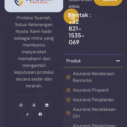
ANDA
Kontak :
Proteksi Syariah,
+62
Solusi Ketenangan
821-
Nyata. Kami hadir
1535-
sebagai mitra yang
069
membantu
masyarakat
memahami dan
Produk
mengambil
keputusan proteksi
Asuransi Kendaraan
secara sadar dan
Bermotor
terarah.
Asuransi Properti
Asuransi Perjalanan
Asuransi Kecelakaan
Diri
Asuransi Pengiriman