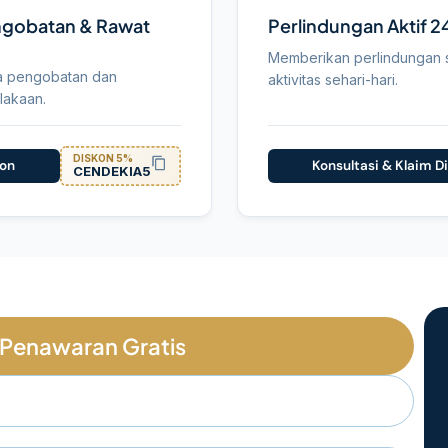
ngobatan & Rawat
Perlindungan Aktif 2
Memberikan perlindungan s
a pengobatan dan
aktivitas sehari-hari.
lakaan.
DISKON 5%
kon
Konsultasi & Klaim D
CENDEKIA5
Penawaran Gratis