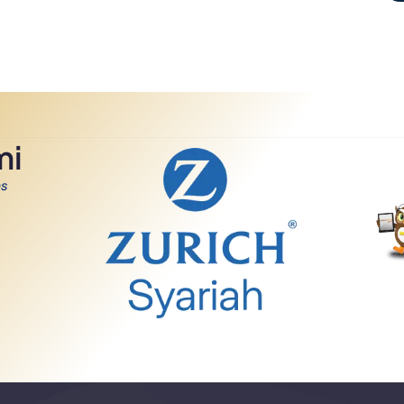
mi
as