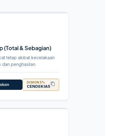
 (Total & Sebagian)
cat tetap akibat kecelakaan
s dan penghasilan.
DISKON 5%
iskon
CENDEKIA5