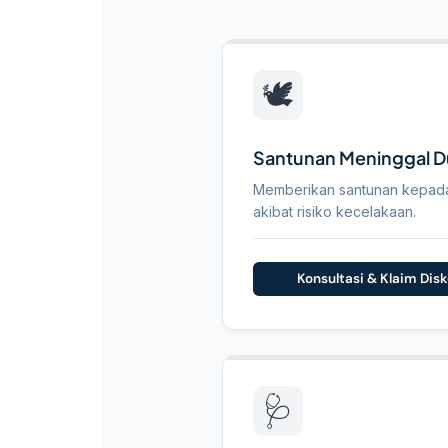
Pilihan
🕊️
Perlindung
Santunan Meninggal D
Kecelakaan
Memberikan santunan kepada 
akibat risiko kecelakaan.
Diri
Konsultasi & Klaim Dis
🩺