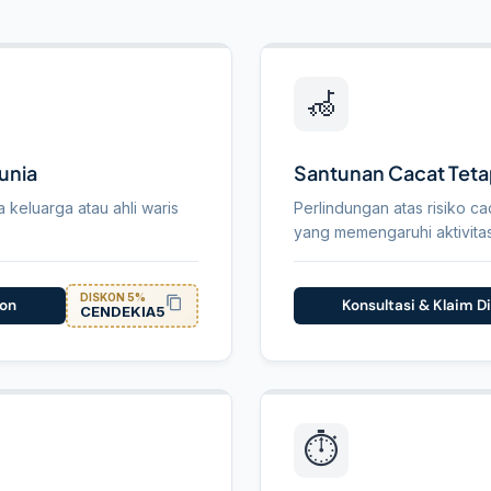
🦽
an
unia
Santunan Cacat Tetap
keluarga atau ahli waris
Perlindungan atas risiko ca
yang memengaruhi aktivita
DISKON 5%
kon
Konsultasi & Klaim D
CENDEKIA5
⏱️