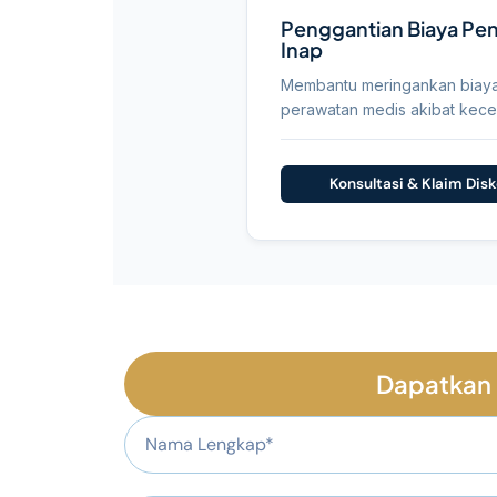
Penggantian Biaya Pe
Inap
Membantu meringankan biay
perawatan medis akibat kece
Konsultasi & Klaim Dis
Dapatkan 