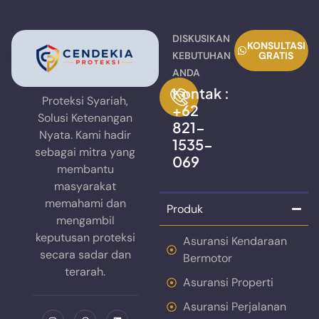
DISKUSIKAN
KONSULTASI
KEBUTUHAN
GRATIS
ANDA
Kontak :
Proteksi Syariah,
+62
Solusi Ketenangan
821-
Nyata. Kami hadir
1535-
sebagai mitra yang
069
membantu
masyarakat
memahami dan
Produk
mengambil
keputusan proteksi
Asuransi Kendaraan
secara sadar dan
Bermotor
terarah.
Asuransi Properti
Asuransi Perjalanan