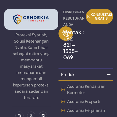
DISKUSIKAN
KONSULTASI
KEBUTUHAN
GRATIS
ANDA
Kontak :
Proteksi Syariah,
+62
Solusi Ketenangan
821-
Nyata. Kami hadir
1535-
sebagai mitra yang
069
membantu
masyarakat
memahami dan
Produk
mengambil
keputusan proteksi
Asuransi Kendaraan
secara sadar dan
Bermotor
terarah.
Asuransi Properti
Asuransi Perjalanan