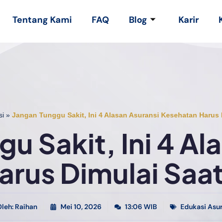
Tentang Kami
FAQ
Blog
Karir
si
»
Jangan Tunggu Sakit, Ini 4 Alasan Asuransi Kesehatan Harus 
u Sakit, Ini 4 Al
rus Dimulai Saa
leh:
Raihan
Mei 10, 2026
13:06 WIB
Edukasi Asu