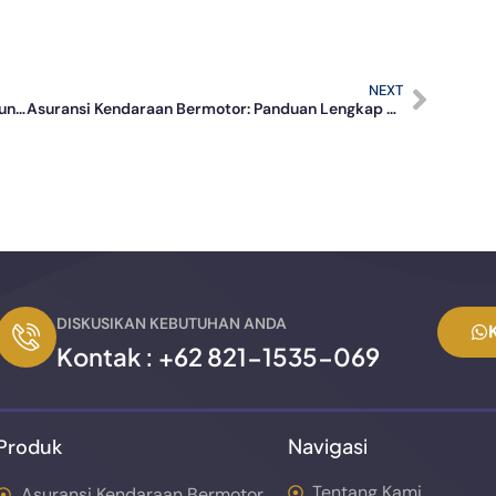
NEXT
Ayah Sebagai Tulang Punggung Keluarga Wajib Punya Asuransi Jiwa, Ini Alasannya!
Asuransi Kendaraan Bermotor: Panduan Lengkap untuk Perlindungan Optimal
DISKUSIKAN KEBUTUHAN ANDA
Kontak :
+62 821-1535-069
Navigasi
Produk
Tentang Kami
Asuransi Kendaraan Bermotor