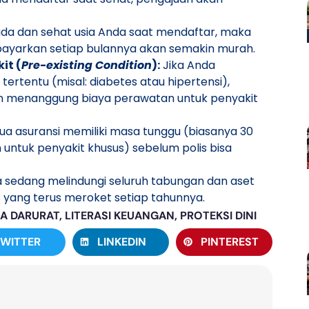
a dan sehat usia Anda saat mendaftar, maka
ibayarkan setiap bulannya akan semakin murah.
it (
Pre-existing Condition
):
Jika Anda
ertentu (misal: diabetes atau hipertensi),
an menanggung biaya perawatan untuk penyakit
a asuransi memiliki masa tunggu (biasanya 30
n untuk penyakit khusus) sebelum polis bisa
da sedang melindungi seluruh tabungan dan aset
is yang terus meroket setiap tahunnya.
A DARURAT
,
LITERASI KEUANGAN
,
PROTEKSI DINI
TWITTER
LINKEDIN
PINTEREST