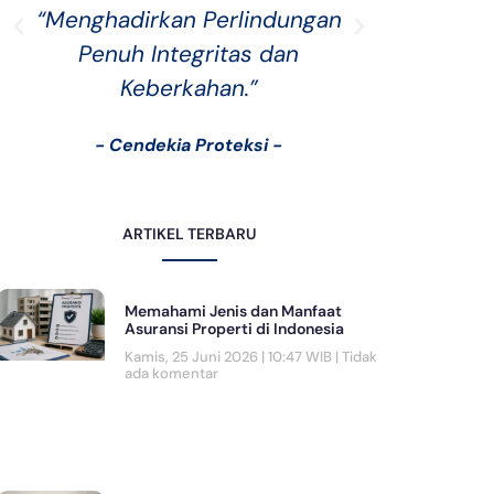
“Menghadirkan Perlindungan
“Asurans
Penuh Integritas dan
saling
Keberkahan.”
sek
- Cendekia Proteksi -
- C
ARTIKEL TERBARU
Memahami Jenis dan Manfaat
Asuransi Properti di Indonesia
Kamis, 25 Juni 2026 | 10:47 WIB
Tidak
ada komentar