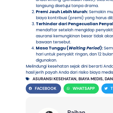
langsung disetujui tanpa drama.
Premi Jauh Lebih Murah:
Semakin mud
biaya kontribusi (premi) yang harus d
Terhindar dari Pengecualian Penyak
mendaftar setelah mengidap penyakit t
asuransi kemungkinan besar tidak ak
bawaan tersebut.
Masa Tunggu (
Waiting Period
):
Semu
hari untuk penyakit ringan, dan 12 bula
digunakan.
​Melindungi kesehatan sejak dini berarti An
hasil jerih payah Anda dari risiko biaya med
ASURANSI KESEHATAN
,
BIAYA MEDIS
,
DAN
FACEBOOK
WHATSAPP
Raihan