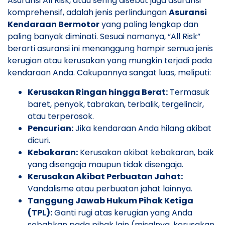
Asuransi All Risk, atau sering disebut juga asuransi
komprehensif, adalah jenis perlindungan
Asuransi
Kendaraan Bermotor
yang paling lengkap dan
paling banyak diminati. Sesuai namanya, “All Risk”
berarti asuransi ini menanggung hampir semua jenis
kerugian atau kerusakan yang mungkin terjadi pada
kendaraan Anda. Cakupannya sangat luas, meliputi:
Kerusakan Ringan hingga Berat:
Termasuk
baret, penyok, tabrakan, terbalik, tergelincir,
atau terperosok.
Pencurian:
Jika kendaraan Anda hilang akibat
dicuri.
Kebakaran:
Kerusakan akibat kebakaran, baik
yang disengaja maupun tidak disengaja.
Kerusakan Akibat Perbuatan Jahat:
Vandalisme atau perbuatan jahat lainnya.
Tanggung Jawab Hukum Pihak Ketiga
(TPL):
Ganti rugi atas kerugian yang Anda
sebabkan pada pihak lain (misalnya, kerusakan